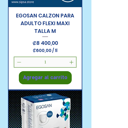
EGOSAN CALZON PARA
ADULTO FLEXI MAXI
TALLA M
Precio
₡8 400,00
₡600,00
/
1l
₡
6
0
0
,
Agregar al carrito
0
0
p
o
r
1
L
i
t
r