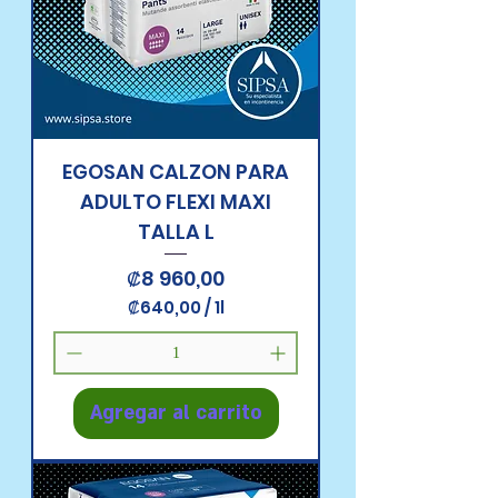
o
EGOSAN CALZON PARA
ADULTO FLEXI MAXI
TALLA L
Precio
₡8 960,00
₡640,00
/
1l
₡
6
4
0
,
Agregar al carrito
0
0
p
o