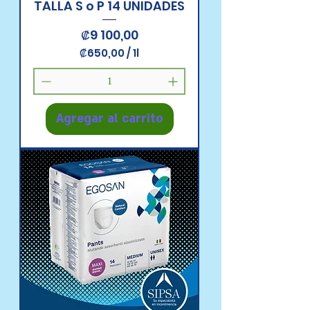
TALLA S o P 14 UNIDADES
Precio
₡9 100,00
₡650,00
/
1l
₡
6
5
0
,
Agregar al carrito
0
0
p
o
r
1
L
i
t
r
o