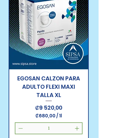
r
1
L
i
t
r
o
EGOSAN CALZON PARA
ADULTO FLEXI MAXI
TALLA XL
Precio
₡9 520,00
₡680,00
/
1l
₡
6
8
0