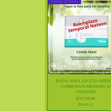
Sustituto de Nateen
Vista rápida
PAÑAL PARA ADULTO ABIER
COMBI MAXI MEDIANO 30
UNIDADES
Precio
₡18 750,00
₡625,00
/
1l
₡