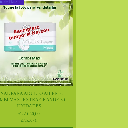
uto de Nateen
Vista rápida
AÑAL PARA ADULTO ABIERTO
MBI MAXI EXTRA GRANDE 30
UNIDADES
Precio
₡22 650,00
₡755,00
/
1l
₡