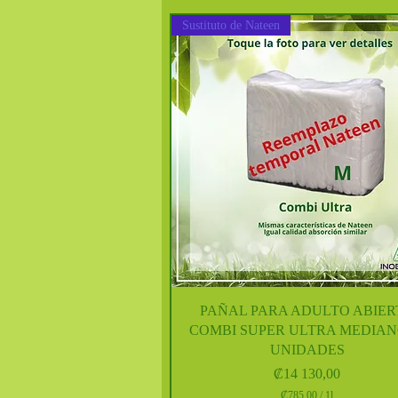
6
2
Sustituto de Nateen
5
,
0
0
p
o
r
1
L
i
t
r
o
Vista rápida
PAÑAL PARA ADULTO ABIER
COMBI SUPER ULTRA MEDIAN
UNIDADES
Precio
₡14 130,00
₡785,00
/
1l