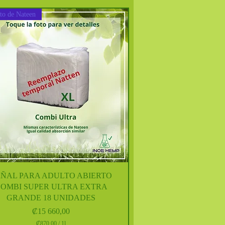
7
5
uto de Nateen
5
,
0
0
p
o
r
1
L
i
t
r
o
Vista rápida
AÑAL PARA ADULTO ABIERTO
OMBI SUPER ULTRA EXTRA
GRANDE 18 UNIDADES
Precio
₡15 660,00
₡870,00
/
1l