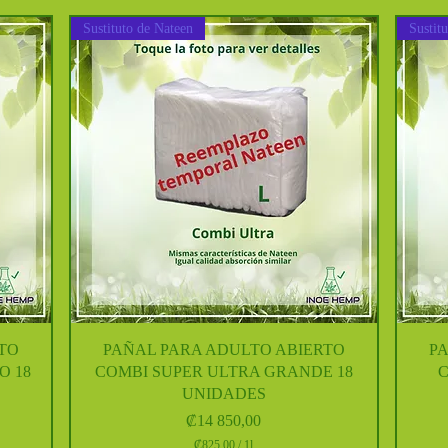
6
9
Sustituto de Nateen
Sustit
0
,
0
0
p
o
r
1
L
i
t
r
o
Vista rápida
TO
PAÑAL PARA ADULTO ABIERTO
P
O 18
COMBI SUPER ULTRA GRANDE 18
C
UNIDADES
Precio
₡14 850,00
₡825,00
/
1l