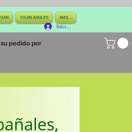
ISAN
YISAN ADULTO
MAS...
Iniciar sesión
a su pedido por