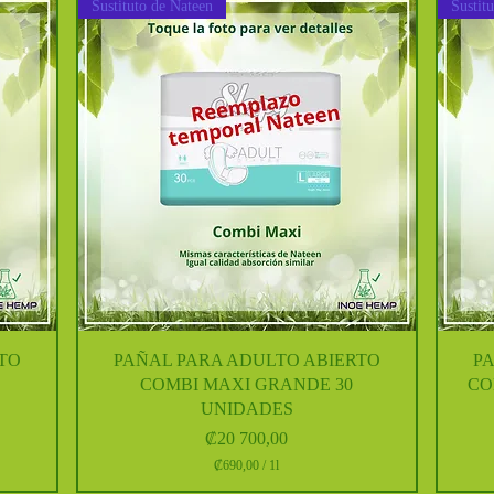
Sustituto de Nateen
Sustit
Vista rápida
TO
PAÑAL PARA ADULTO ABIERTO
P
COMBI MAXI GRANDE 30
CO
UNIDADES
Precio
₡20 700,00
₡690,00
/
1l
₡