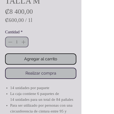
TALLA M
Precio
₡8 400,00
₡600,00
/
1l
₡600,00
Cantidad
*
por
1
Litro
Agregar al carrito
Realizar compra
14 unidades por paquete
La caja contiene 6 paquetes de
14 unidades para un total de 84 pañales
Para ser utilizado por personas con una
circunferencia de cintura entre 95 y