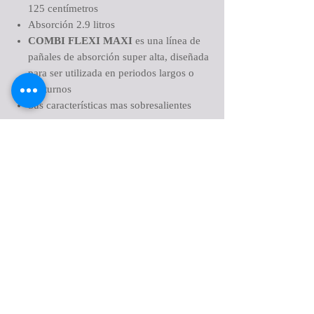
125 centímetros
Absorción 2.9 litros
COMBI FLEXI MAXI
es una línea de
pañales de absorción super alta, diseñada
para ser utilizada en periodos largos o
nocturnos
Sus características mas sobresalientes
son:
Biodegradable
Hipoalergénico
Libre de cloro
Tercera capa que mantiene la piel seca
Retiene o controla los olores
Elásticos fuertes y cómodos en abdomen
Barreras antifugas en los costados para el
dobladillo de las piernas
Tres indicadores que se borran con la
humedad