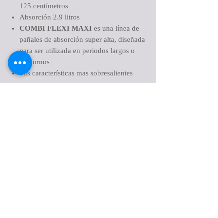
125 centímetros
Absorción 2.9 litros
COMBI FLEXI MAXI
es una línea de
pañales de absorción super alta, diseñada
para ser utilizada en periodos largos o
nocturnos
Sus características mas sobresalientes
son:
Biodegradable
Hipoalergénico
Libre de cloro
Tercera capa que mantiene la piel seca
Retiene o controla los olores
Elásticos fuertes y cómodos en abdomen
Barreras antifugas en los costados para el
dobladillo de las piernas
Tres indicadores que se borran con la
humedad