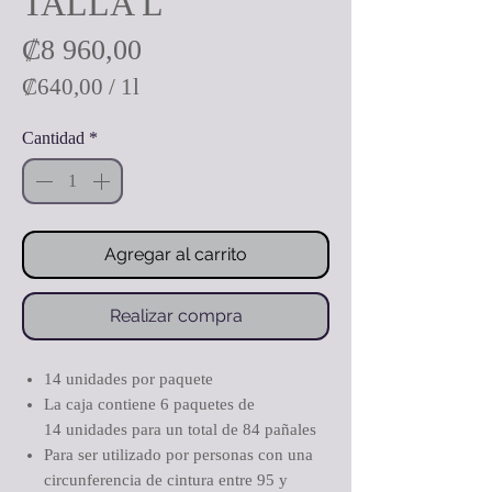
TALLA L
Precio
₡8 960,00
₡640,00
/
1l
₡640,00
Cantidad
*
por
1
Litro
Agregar al carrito
Realizar compra
14 unidades por paquete
La caja contiene 6 paquetes de
14 unidades para un total de 84 pañales
Para ser utilizado por personas con una
circunferencia de cintura entre 95 y