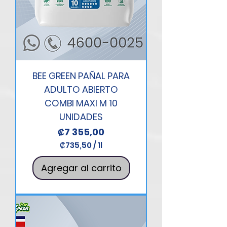
BEE GREEN PAÑAL PARA
ADULTO ABIERTO
COMBI MAXI M 10
UNIDADES
Precio
₡7 355,00
₡735,50
/
1l
₡
7
Agregar al carrito
3
5
,
5
0
p