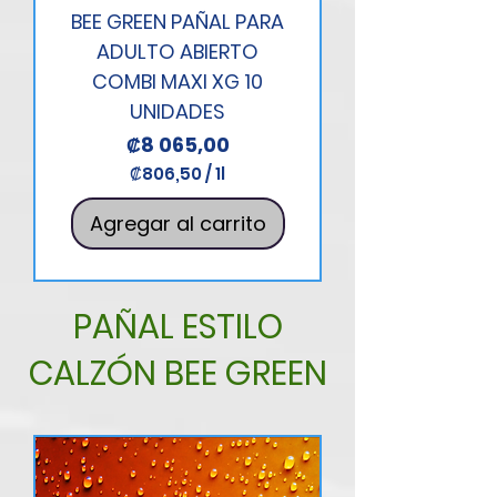
BEE GREEN PAÑAL PARA
ADULTO ABIERTO
COMBI MAXI XG 10
UNIDADES
Precio
₡8 065,00
₡806,50
/
1l
₡
8
Agregar al carrito
0
6
,
5
0
PAÑAL ESTILO
p
o
CALZÓN BEE GREEN
r
1
L
i
t
r
o