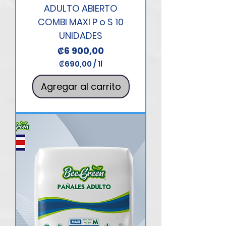
ADULTO ABIERTO
COMBI MAXI P o S 10
UNIDADES
Precio
₡6 900,00
₡690,00
/
1l
₡
6
Agregar al carrito
9
0
,
0
0
p
o
r
1
L
i
t
r
o