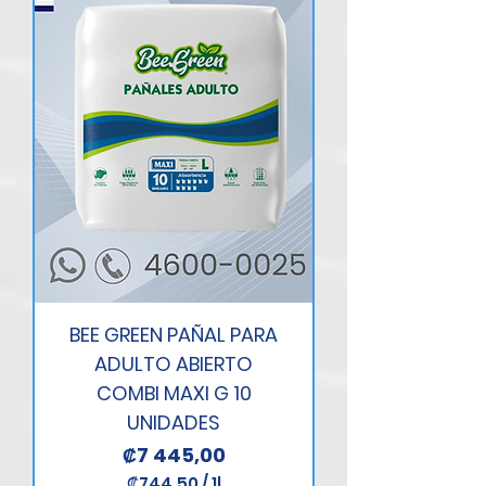
o
r
1
L
i
t
r
o
BEE GREEN PAÑAL PARA
ADULTO ABIERTO
COMBI MAXI G 10
UNIDADES
Precio
₡7 445,00
₡744,50
/
1l