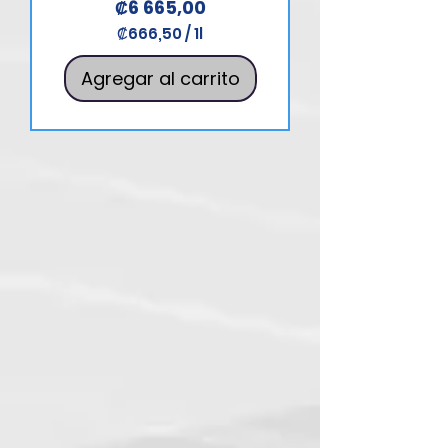
Precio
₡6 665,00
₡666,50
/
1l
₡
6
Agregar al carrito
6
6
,
5
0
p
o
r
1
L
i
t
r
o