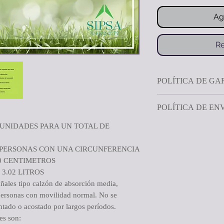
Ag
Re
POLÍTICA DE GA
Nuestra política de 1
POLÍTICA DE EN
asegura que cualquie
SIPSA cumpla con los
0 UNIDADES PARA UN TOTAL DE
El pedido se despacha
CAMBIOS
realizado.
Si por algún motivo n
 PERSONAS CON UNA CIRCUNFERENCIA
Entrega gratis en el 
producto, puedes cam
30 CENTIMETROS
montos superiores a 
espectativas de maner
3.02 LITROS
Se cancela por transf
ales tipo calzón de absorción media,
después de la compra 
tarjeta de crédito o d
 personas con movilidad normal. No se
diferencia en el preci
funcionario que le en
tado o acostado por largos períodos.
El producto debe dev
Fuera del área metrop
es son:
sin haber sido usado
de encomiendas de su