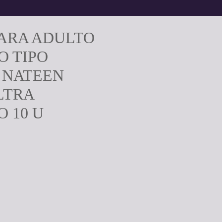
ARA ADULTO
O TIPO
 NATEEN
LTRA
 10 U
ecio