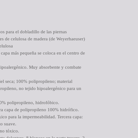
completamente sellad
hasta ahí sin costo. 
No devolvemos diner
cancela el cliente al t
PRODUCTOS CO
mercaderia debe ser 
Si se trata de produc
os para el dobladillo de las piernas
identificados con defe
es de celulosa de madera (de Weyerhaeuser)
repuesto de inmediat
elulosa
GARANTIA
 capa más pequeña se coloca en el centro de
El término de la garan
momento en que recib
 hipoalergénico. Muy absorbente y combate
revisado por nuestro 
daremos respuesta lo
iel seca; 100% polipropileno; material
ropileno, no tejido hipoalergénico para un
00% polipropileno, hidrofóbico.
era capa de polipropileno 100% hidrófico.
xico para la impermeabilidad. Tercera capa:
to suave.
no tóxico.