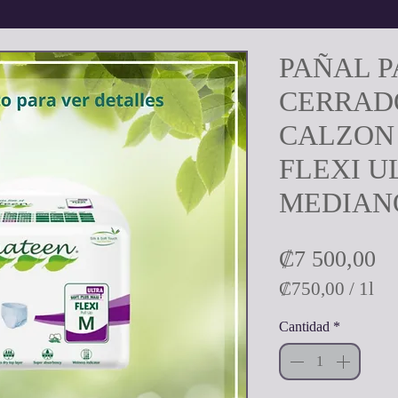
PAÑAL P
CERRAD
CALZON
FLEXI U
MEDIANO
Pr
₡7 500,00
₡750,00
/
1l
₡750,00
Cantidad
*
por
1
Litro