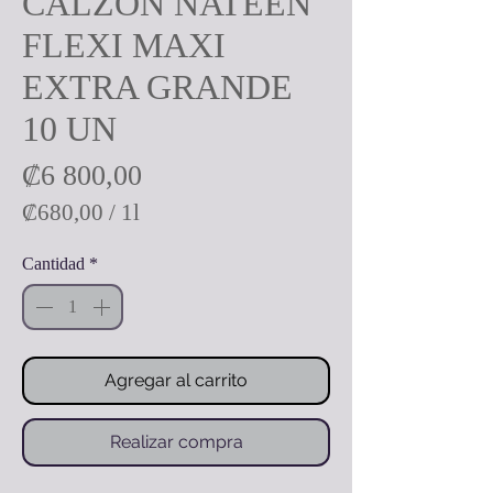
CALZON NATEEN
FLEXI MAXI
EXTRA GRANDE
10 UN
Precio
₡6 800,00
₡680,00
/
1l
₡680,00
Cantidad
*
por
1
Litro
Agregar al carrito
Realizar compra