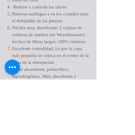
Libre de cloro
Retiene o controla los olores
Barreras antifugas a en los costados para
el dobladillo de las piernas
Núcleo muy absorbente: 2 cojines de
celulosa de madera (de Weyerhaeuser)
hechos de fibras largas; 100% celulosa
Excelente comodidad, ya que la capa
más pequeña se coloca en el centro de la
zona de la entrepierna.
Súper absorbente: poliacrílico,
hipoalergénico. Muy absorbente y
combate los malos olores.
Tercera capa para mantener la piel seca;
100% polipropileno; material
ultrasuave.Cubierta: 100% polipropileno,
no tejido hipoalergénico para un uso
higiénico.
Barrera antifugas: muy altas. 100%
polipropileno, hidrofóbico.