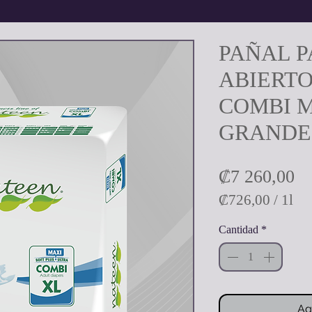
PAÑAL P
ABIERT
COMBI 
GRANDE
Pr
₡7 260,00
₡726,00
/
1l
₡726,00
Cantidad
*
por
1
Litro
Ag