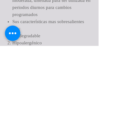
moderada, diseñada para ser utilizada en
periodos diurnos para cambios
programados
Sus características mas sobresalientes
son:
Biodegradable
Hipoalergénico
Libre de cloro
Tercera capa que mantiene la piel seca
Retiene o controla los olores
Elásticos fuertes y cómodos en abdomen
Barreras antifugas en los costados para el
dobladillo de las piernas
Indicador que se borran con la humedad
PRUEBAS APLICADAS
Pruebas de biocompatibilidad
(citotoxicidad, irritación,
sensibilización)
Prueba de rendimiento /
ISO 11948-1 (Capacidad de absorción)