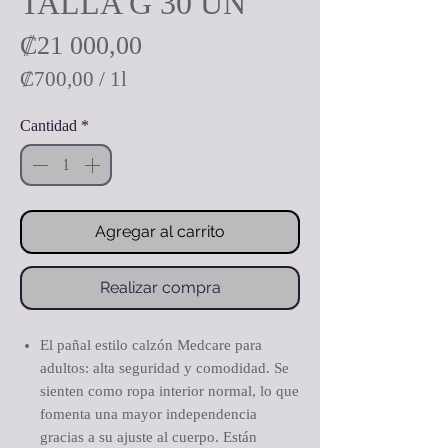
TALLA G 30 UN
Precio
₡21 000,00
₡700,00
/
1l
₡700,00
Cantidad
*
por
1
Litro
Agregar al carrito
Realizar compra
El pañal estilo calzón Medcare para
adultos: alta seguridad y comodidad. Se
sienten como ropa interior normal, lo que
fomenta una mayor independencia
gracias a su ajuste al cuerpo. Están