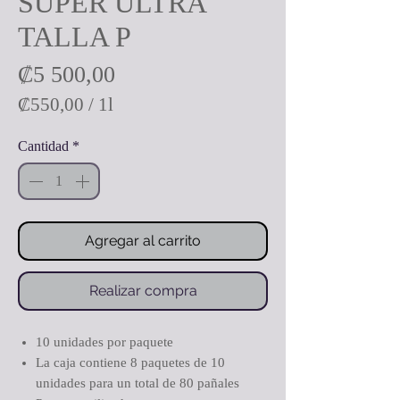
SUPER ULTRA
TALLA P
Precio
₡5 500,00
₡550,00
/
1l
₡550,00
Cantidad
*
por
1
Litro
Agregar al carrito
Realizar compra
10 unidades por paquete
La caja contiene 8 paquetes de 10
unidades para un total de 80 pañales