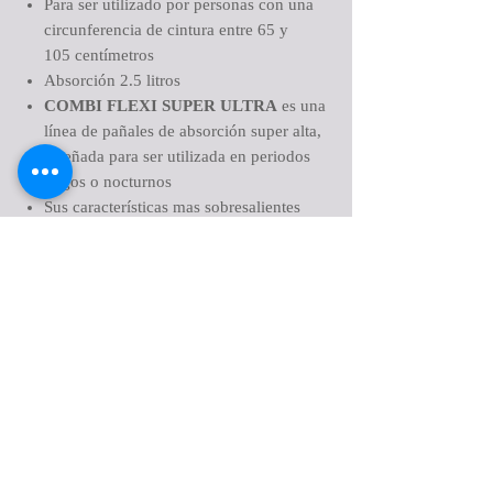
Para ser utilizado por personas con una
circunferencia de cintura entre 65 y
105 centímetros
Absorción 2.5 litros
COMBI FLEXI SUPER ULTRA
es una
línea de pañales de absorción super alta,
diseñada para ser utilizada en periodos
largos o nocturnos
Sus características mas sobresalientes
son:
Biodegradable
Hipoalergénico
Libre de cloro
Tercera capa que mantiene la piel seca
Retiene o controla los olores
Elásticos fuertes y cómodos en abdomen
Barreras antifugas en los costados para el
dobladillo de las piernas
Tres indicadores que se borran con la
humedad