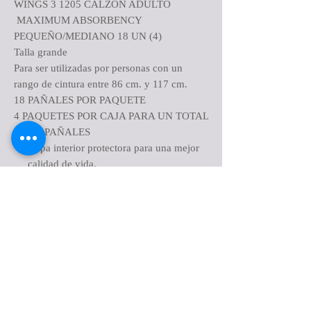
WINGS 3 1205 CALZON ADULTO
MAXIMUM ABSORBENCY
PEQUEÑO/MEDIANO 18 UN (4)
Talla grande
Para ser utilizadas por personas con un
rango de cintura entre 86 cm. y 117 cm.
18 PAÑALES POR PAQUETE
4 PAQUETES POR CAJA PARA UN TOTAL
DE 72 PAÑALES
Ropa interior protectora para una mejor
calidad de vida.
El núcleo superabsorbente está diseñado
para bloquear rápidamente el líquido y
neutralizar los olores desagradables.
La barrera de humedad tipo Clothdike
protege contra fugas para mantener la
ropa seca.
La lámina posterior similar a una tela está
unida ultrasónicamente para una
apariencia y sensación acolchadas,