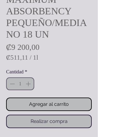
ABSORBENCY
PEQUEÑO/MEDIA
NO 18 UN
Precio
₡9 200,00
₡511,11
/
1l
₡511,11
Cantidad
*
por
1
Litro
Agregar al carrito
Realizar compra