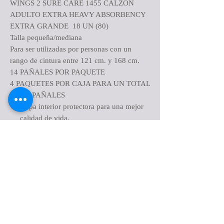
WINGS 2 SURE CARE 1455 CALZON
ADULTO EXTRA HEAVY ABSORBENCY
EXTRA GRANDE 18 UN (80)
Talla pequeña/mediana
Para ser utilizadas por personas con un
rango de cintura entre 121 cm. y 168 cm.
14 PAÑALES POR PAQUETE
4 PAQUETES POR CAJA PARA UN TOTAL
DE 52 PAÑALES
Ropa interior protectora para una mejor
calidad de vida.
El núcleo superabsorbente está diseñado
para bloquear rápidamente el líquido y
neutralizar los olores desagradables.
La barrera de humedad tipo Clothdike
protege contra fugas para mantener la
ropa seca.
La lámina posterior similar a una tela está
unida ultrasónicamente para una
apariencia y sensación acolchadas,