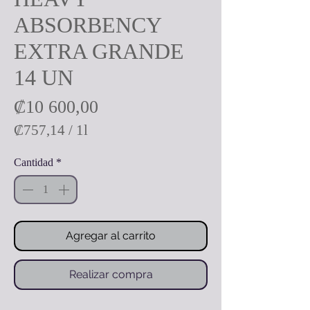
ABSORBENCY
EXTRA GRANDE
14 UN
Precio
₡10 600,00
₡757,14
/
1l
₡757,14
Cantidad
*
por
1
Litro
Agregar al carrito
Realizar compra