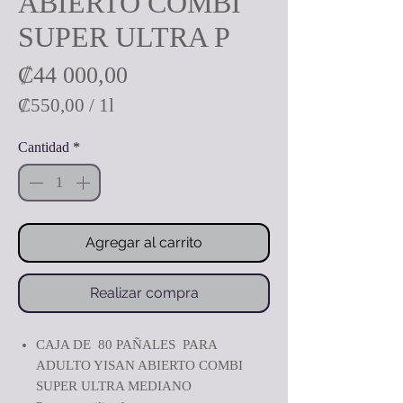
ABIERTO COMBI
SUPER ULTRA P
Precio
₡44 000,00
₡550,00
/
1l
₡550,00
Cantidad
*
por
1
Litro
Agregar al carrito
Realizar compra
CAJA DE 80 PAÑALES PARA
ADULTO YISAN ABIERTO COMBI
SUPER ULTRA MEDIANO