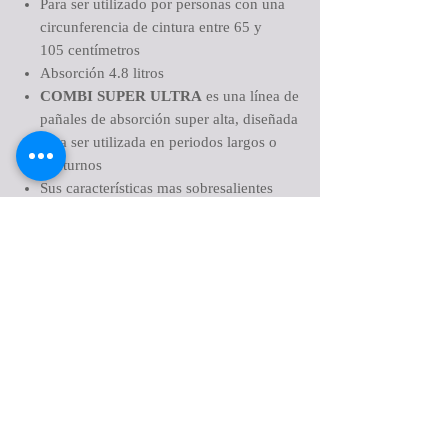
Para ser utilizado por personas con una
circunferencia de cintura entre 65 y
105 centímetros
Absorción 4.8 litros
COMBI SUPER ULTRA
es una línea de
pañales de absorción super alta, diseñada
para ser utilizada en periodos largos o
nocturnos
Sus características mas sobresalientes
son:
Biodegradable
Hipoalergénico
Libre de cloro
Tercera capa que mantiene la piel seca
Retiene o controla los olores
Cuatro cierres de cinta tipo velcro
Barreras antifugas en los costados para el
dobladillo de las piernas
Tres indicadores que se borran con la
humedad