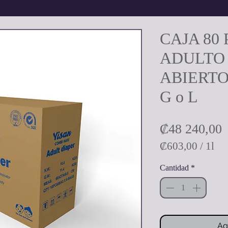
CAJA 80
ADULTO
ABIERTO
G o L
P
₡48 240,00
₡603,00
/
1l
₡603,00
Cantidad
*
por
1
Litro
Ag