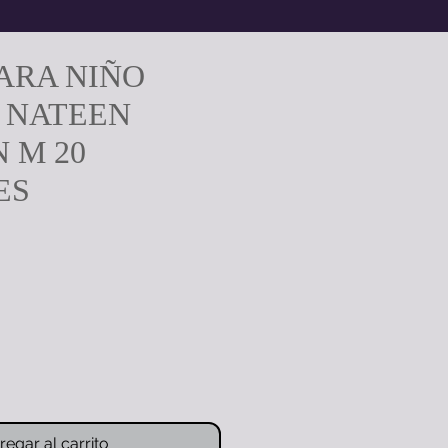
ARA NIÑO
 NATEEN
 M 20
ES
ecio
regar al carrito