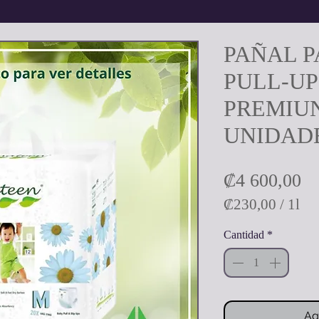
PAÑAL P
PULL-UP
PREMIUN
UNIDAD
Pr
₡4 600,00
₡230,00
/
1l
₡230,00
Cantidad
*
por
1
Litro
Ag