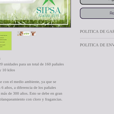
Re
POLITICA DE GA
Nuestra política de 1
POLITICA DE EN
asegura que cualquie
SIPSA cumpla con los
s
CAMBIOS
El pedido se despacha
20 unidades para un total de 160 pañales
Si por algún motivo n
realizado.
y 10 kilos
producto, puedes cam
Entrega gratis en el 
espectativas de maner
montos superiores a 
e con el medio ambiente, ya que se
después de la compra 
Se cancela por transf
 6 años, a diferencia de los pañales
diferencia en el preci
tarjeta de crédito o d
 más de 300 años. Esto se debe en gran
El producto debe dev
funcionario que le en
 blanqueamiento con cloro y fragancias.
sin haber sido usado
Fuera del área metrop
completamente sellad
de encomiendas de su