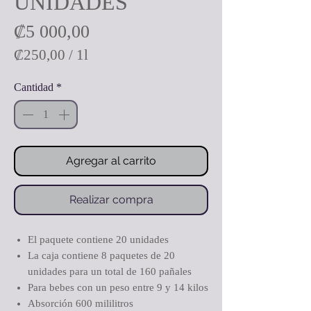
UNIDADES
Precio
₡5 000,00
₡250,00
/
1l
₡250,00
Cantidad
*
por
1
Litro
Agregar al carrito
Realizar compra
El paquete contiene 20 unidades
La caja contiene 8 paquetes de 20
unidades para un total de 160 pañales
Para bebes con un peso entre 9 y 14 kilos
Absorción 600 mililitros