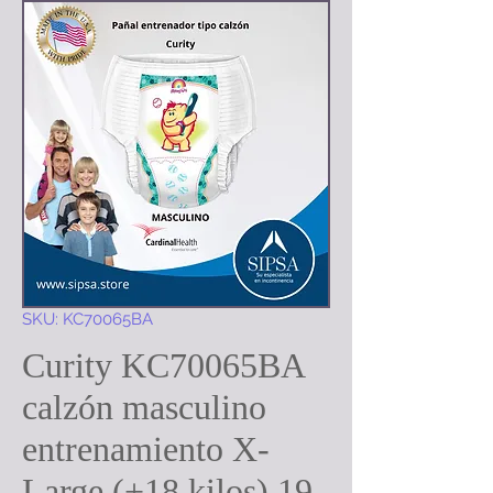
SKU: KC70065BA
Curity KC70065BA
calzón masculino
entrenamiento X-
Large (+18 kilos) 19