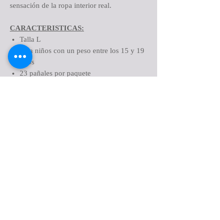
sensación de la ropa interior real.
CARACTERISTICAS:
Talla L
Para niños con un peso entre los 15 y 19
kilos
23 pañales por paquete
8 paquetes por caja para un total de 184
pañales
Para varones
Las opciones específicas de género
mejoran la aceptación del usuario
Fabricados en Estados Unidos
Lados desprendibles para quitarlos
fácilmente
Núcleo súper seco para uso durante toda
la noche
Respaldo de tela para mayor comodidad
y la sensación de ropa interior real