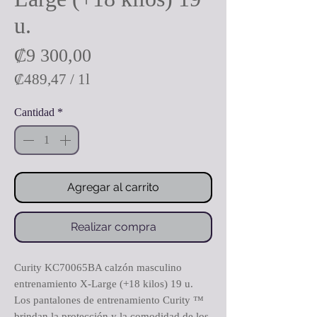
u.
Precio
₡9 300,00
₡489,47
/
1l
₡489,47
Cantidad
*
por
1
Litro
Agregar al carrito
Realizar compra
Curity KC70065BA calzón masculino
entrenamiento X-Large (+18 kilos) 19 u.
Los pantalones de entrenamiento Curity ™
brindan la protección y la comodidad de los