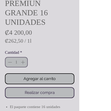
PREMIUN
GRANDE 16
UNIDADES
Precio
₡4 200,00
₡262,50
/
1l
₡262,50
Cantidad
*
por
1
Litro
Agregar al carrito
Realizar compra
El paquete contiene 16 unidades